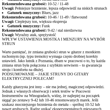
Rekomendowana grubość:
10-52 / 11-48
Uwagi:
Pełniejsze brzmienie, lepsza odpowiedź na niskich strunach
Gatunek muzyczny:
Blues, jazz
Rekomendowana grubość:
10-46 / 11-49 / flatwound
Uwagi:
Cieplejszy ton, większa ekspresja
Gatunek muzyczny:
Funk
Rekomendowana grubość:
9-42 / stal nierdzewna
Uwagi:
Wyraźny atak, sprężystość
WPŁYW USTAWIENIA MOSTKA I MENZURY NA WYBÓR
STRUN
Warto pamiętać, że zmiana grubości strun w gitarze z mostkiem
ruchomym (np. typu tremolo) wymaga często drobnej korekty
ustawień. Jako lutnik z Poznania, dbam w pracowni o to, by każda
zmiana strun była połączona z szybkim serwisem – to gwarancja
stroju i komfortu na dłużej.
PODSUMOWANIE – JAKIE STRUNY DO GITARY
ELEKTRYCZNEJ POLECAM?
Każdy gitarzysta jest inny – nie ma jednej, magicznej odpowiedzi.
Jednak z własnych obserwacji i setek testów w Pracowni
Instrumentów na Winogradach, widzę, że najlepiej na początek
sięgąć po zestawy 9-42 lub 10-46 renomowanych marek. Jeśli
szukasz mocniejszego brzmienia do metalu – spróbuj 10-52 lub
nawet grubszych. Radzę unikać eksperymentalnych mieszanych