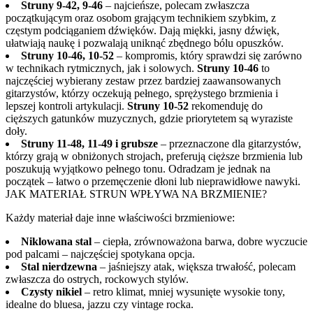
Struny 9-42, 9-46
– najcieńsze, polecam zwłaszcza
początkującym oraz osobom grającym technikiem szybkim, z
częstym podciąganiem dźwięków. Dają miękki, jasny dźwięk,
ułatwiają naukę i pozwalają uniknąć zbędnego bólu opuszków.
Struny 10-46, 10-52
– kompromis, który sprawdzi się zarówno
w technikach rytmicznych, jak i solowych.
Struny 10-46
to
najczęściej wybierany zestaw przez bardziej zaawansowanych
gitarzystów, którzy oczekują pełnego, sprężystego brzmienia i
lepszej kontroli artykulacji.
Struny 10-52
rekomenduję do
cięższych gatunków muzycznych, gdzie priorytetem są wyraziste
doły.
Struny 11-48, 11-49 i grubsze
– przeznaczone dla gitarzystów,
którzy grają w obniżonych strojach, preferują cięższe brzmienia lub
poszukują wyjątkowo pełnego tonu. Odradzam je jednak na
początek – łatwo o przemęczenie dłoni lub nieprawidłowe nawyki.
JAK MATERIAŁ STRUN WPŁYWA NA BRZMIENIE?
Każdy materiał daje inne właściwości brzmieniowe:
Niklowana stal
– ciepła, zrównoważona barwa, dobre wyczucie
pod palcami – najczęściej spotykana opcja.
Stal nierdzewna
– jaśniejszy atak, większa trwałość, polecam
zwłaszcza do ostrych, rockowych stylów.
Czysty nikiel
– retro klimat, mniej wysunięte wysokie tony,
idealne do bluesa, jazzu czy vintage rocka.