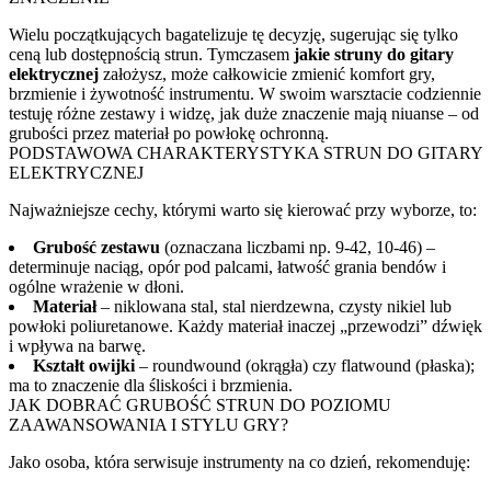
Wielu początkujących bagatelizuje tę decyzję, sugerując się tylko
ceną lub dostępnością strun. Tymczasem
jakie struny do gitary
elektrycznej
założysz, może całkowicie zmienić komfort gry,
brzmienie i żywotność instrumentu. W swoim warsztacie codziennie
testuję różne zestawy i widzę, jak duże znaczenie mają niuanse – od
grubości przez materiał po powłokę ochronną.
PODSTAWOWA CHARAKTERYSTYKA STRUN DO GITARY
ELEKTRYCZNEJ
Najważniejsze cechy, którymi warto się kierować przy wyborze, to:
Grubość zestawu
(oznaczana liczbami np. 9-42, 10-46) –
determinuje naciąg, opór pod palcami, łatwość grania bendów i
ogólne wrażenie w dłoni.
Materiał
– niklowana stal, stal nierdzewna, czysty nikiel lub
powłoki poliuretanowe. Każdy materiał inaczej „przewodzi” dźwięk
i wpływa na barwę.
Kształt owijki
– roundwound (okrągła) czy flatwound (płaska);
ma to znaczenie dla śliskości i brzmienia.
JAK DOBRAĆ GRUBOŚĆ STRUN DO POZIOMU
ZAAWANSOWANIA I STYLU GRY?
Jako osoba, która serwisuje instrumenty na co dzień, rekomenduję: