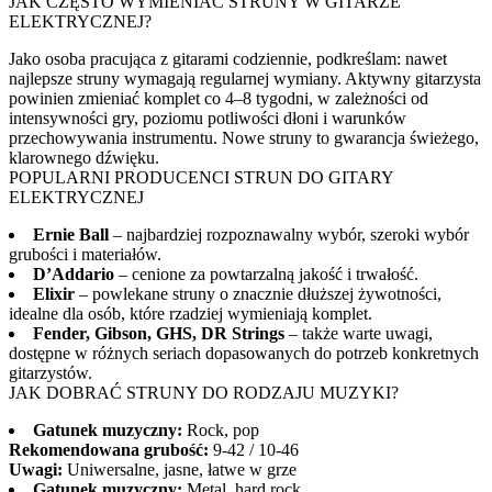
JAK CZĘSTO WYMIENIAĆ STRUNY W GITARZE
ELEKTRYCZNEJ?
Jako osoba pracująca z gitarami codziennie, podkreślam: nawet
najlepsze struny wymagają regularnej wymiany. Aktywny gitarzysta
powinien zmieniać komplet co 4–8 tygodni, w zależności od
intensywności gry, poziomu potliwości dłoni i warunków
przechowywania instrumentu. Nowe struny to gwarancja świeżego,
klarownego dźwięku.
POPULARNI PRODUCENCI STRUN DO GITARY
ELEKTRYCZNEJ
Ernie Ball
– najbardziej rozpoznawalny wybór, szeroki wybór
grubości i materiałów.
D’Addario
– cenione za powtarzalną jakość i trwałość.
Elixir
– powlekane struny o znacznie dłuższej żywotności,
idealne dla osób, które rzadziej wymieniają komplet.
Fender, Gibson, GHS, DR Strings
– także warte uwagi,
dostępne w różnych seriach dopasowanych do potrzeb konkretnych
gitarzystów.
JAK DOBRAĆ STRUNY DO RODZAJU MUZYKI?
Gatunek muzyczny:
Rock, pop
Rekomendowana grubość:
9-42 / 10-46
Uwagi:
Uniwersalne, jasne, łatwe w grze
Gatunek muzyczny:
Metal, hard rock