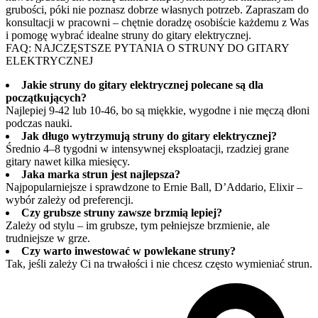
grubości, póki nie poznasz dobrze własnych potrzeb. Zapraszam do
konsultacji w pracowni – chętnie doradzę osobiście każdemu z Was
i pomogę wybrać idealne struny do gitary elektrycznej.
FAQ: NAJCZĘSTSZE PYTANIA O STRUNY DO GITARY
ELEKTRYCZNEJ
Jakie struny do gitary elektrycznej polecane są dla
początkujących?
Najlepiej 9-42 lub 10-46, bo są miękkie, wygodne i nie męczą dłoni
podczas nauki.
Jak długo wytrzymują struny do gitary elektrycznej?
Średnio 4–8 tygodni w intensywnej eksploatacji, rzadziej grane
gitary nawet kilka miesięcy.
Jaka marka strun jest najlepsza?
Najpopularniejsze i sprawdzone to Ernie Ball, D’Addario, Elixir –
wybór zależy od preferencji.
Czy grubsze struny zawsze brzmią lepiej?
Zależy od stylu – im grubsze, tym pełniejsze brzmienie, ale
trudniejsze w grze.
Czy warto inwestować w powlekane struny?
Tak, jeśli zależy Ci na trwałości i nie chcesz często wymieniać strun.