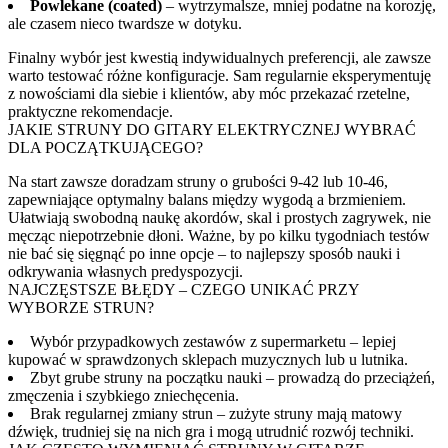
Powlekane (coated)
– wytrzymalsze, mniej podatne na korozję,
ale czasem nieco twardsze w dotyku.
Finalny wybór jest kwestią indywidualnych preferencji, ale zawsze
warto testować różne konfiguracje. Sam regularnie eksperymentuję
z nowościami dla siebie i klientów, aby móc przekazać rzetelne,
praktyczne rekomendacje.
JAKIE STRUNY DO GITARY ELEKTRYCZNEJ WYBRAĆ
DLA POCZĄTKUJĄCEGO?
Na start zawsze doradzam struny o grubości 9-42 lub 10-46,
zapewniające optymalny balans między wygodą a brzmieniem.
Ułatwiają swobodną naukę akordów, skal i prostych zagrywek, nie
męcząc niepotrzebnie dłoni. Ważne, by po kilku tygodniach testów
nie bać się sięgnąć po inne opcje – to najlepszy sposób nauki i
odkrywania własnych predyspozycji.
NAJCZĘSTSZE BŁĘDY – CZEGO UNIKAĆ PRZY
WYBORZE STRUN?
Wybór przypadkowych zestawów z supermarketu – lepiej
kupować w sprawdzonych sklepach muzycznych lub u lutnika.
Zbyt grube struny na początku nauki – prowadzą do przeciążeń,
zmęczenia i szybkiego zniechęcenia.
Brak regularnej zmiany strun – zużyte struny mają matowy
dźwięk, trudniej się na nich gra i mogą utrudnić rozwój techniki.