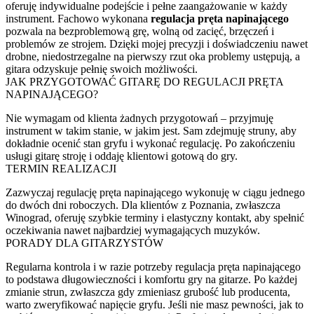
oferuję indywidualne podejście i pełne zaangażowanie w każdy
instrument. Fachowo wykonana
regulacja pręta napinającego
pozwala na bezproblemową grę, wolną od zacięć, brzęczeń i
problemów ze strojem. Dzięki mojej precyzji i doświadczeniu nawet
drobne, niedostrzegalne na pierwszy rzut oka problemy ustępują, a
gitara odzyskuje pełnię swoich możliwości.
JAK PRZYGOTOWAĆ GITARĘ DO REGULACJI PRĘTA
NAPINAJĄCEGO?
Nie wymagam od klienta żadnych przygotowań – przyjmuję
instrument w takim stanie, w jakim jest. Sam zdejmuję struny, aby
dokładnie ocenić stan gryfu i wykonać regulację. Po zakończeniu
usługi gitarę stroję i oddaję klientowi gotową do gry.
TERMIN REALIZACJI
Zazwyczaj regulację pręta napinającego wykonuję w ciągu jednego
do dwóch dni roboczych. Dla klientów z Poznania, zwłaszcza
Winograd, oferuję szybkie terminy i elastyczny kontakt, aby spełnić
oczekiwania nawet najbardziej wymagających muzyków.
PORADY DLA GITARZYSTÓW
Regularna kontrola i w razie potrzeby regulacja pręta napinającego
to podstawa długowieczności i komfortu gry na gitarze. Po każdej
zmianie strun, zwłaszcza gdy zmieniasz grubość lub producenta,
warto zweryfikować napięcie gryfu. Jeśli nie masz pewności, jak to