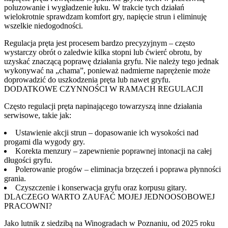
poluzowanie i wygładzenie łuku. W trakcie tych działań
wielokrotnie sprawdzam komfort gry, napięcie strun i eliminuję
wszelkie niedogodności.
Regulacja pręta jest procesem bardzo precyzyjnym – często
wystarczy obrót o zaledwie kilka stopni lub ćwierć obrotu, by
uzyskać znaczącą poprawę działania gryfu. Nie należy tego jednak
wykonywać na „chama”, ponieważ nadmierne naprężenie może
doprowadzić do uszkodzenia pręta lub nawet gryfu.
DODATKOWE CZYNNOŚCI W RAMACH REGULACJI
Często regulacji pręta napinającego towarzyszą inne działania
serwisowe, takie jak:
Ustawienie akcji strun – dopasowanie ich wysokości nad
progami dla wygody gry.
Korekta menzury – zapewnienie poprawnej intonacji na całej
długości gryfu.
Polerowanie progów – eliminacja brzęczeń i poprawa płynności
grania.
Czyszczenie i konserwacja gryfu oraz korpusu gitary.
DLACZEGO WARTO ZAUFAĆ MOJEJ JEDNOOSOBOWEJ
PRACOWNI?
Jako lutnik z siedzibą na Winogradach w Poznaniu, od 2025 roku