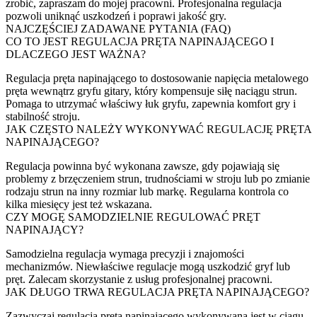
zrobić, zapraszam do mojej pracowni. Profesjonalna regulacja
pozwoli uniknąć uszkodzeń i poprawi jakość gry.
NAJCZĘŚCIEJ ZADAWANE PYTANIA (FAQ)
CO TO JEST REGULACJA PRĘTA NAPINAJĄCEGO I
DLACZEGO JEST WAŻNA?
Regulacja pręta napinającego to dostosowanie napięcia metalowego
pręta wewnątrz gryfu gitary, który kompensuje siłę naciągu strun.
Pomaga to utrzymać właściwy łuk gryfu, zapewnia komfort gry i
stabilność stroju.
JAK CZĘSTO NALEŻY WYKONYWAĆ REGULACJĘ PRĘTA
NAPINAJĄCEGO?
Regulacja powinna być wykonana zawsze, gdy pojawiają się
problemy z brzęczeniem strun, trudnościami w stroju lub po zmianie
rodzaju strun na inny rozmiar lub markę. Regularna kontrola co
kilka miesięcy jest też wskazana.
CZY MOGĘ SAMODZIELNIE REGULOWAĆ PRĘT
NAPINAJĄCY?
Samodzielna regulacja wymaga precyzji i znajomości
mechanizmów. Niewłaściwe regulacje mogą uszkodzić gryf lub
pręt. Zalecam skorzystanie z usług profesjonalnej pracowni.
JAK DŁUGO TRWA REGULACJA PRĘTA NAPINAJĄCEGO?
Zazwyczaj regulacja pręta napinającego wykonywana jest w ciągu