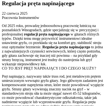
Regulacja pręta napinającego
22 czerwca 2025
Pracownia Instrumentów
Od 2025 roku, prowadzę jednoosobową pracownię lutniczą na
poznańskich Winogradach, gdzie specjalizuję się w precyzyjnej i
profesjonalnej
regulacji pręta napinającego
w gitarach różnych
typów. Dzięki temu mogę przywrócić instrumentowi idealne
ustawienie gryfu, co przekłada się na komfort gry, stabilność stroju
oraz optymalne brzmienie.
Regulacja pręta napinającego
to jedna
z najważniejszych czynności serwisowych, której często potrzeba,
gdy gitara zachowuje się inaczej niż powinna – na przykład gdy
struny brzęczą, instrument jest trudny do nastrojenia lub gryf
wykazuje nieprawidłowy łuk.
CO TO JEST PRĘT NAPINAJĄCY I DO CZEGO SŁUŻY?
Pręt napinający, nazywany także truss rod, jest metalowym prętem
umieszczonym wewnątrz gryfu gitary. Jego głównym zadaniem jest
kompensowanie naprężenia strun, które może powodować wygięcie
gryfu. Struny gitary wywierają znaczny nacisk na gryf – w
standardowym stroju siła ta może sięgać nawet 45-52 kilogramów,
co może powodować charakterystyczne odkształcenia, takie jak
nadmierne wygięcie lub wyprostowanie gryfu. Regulacja pręta