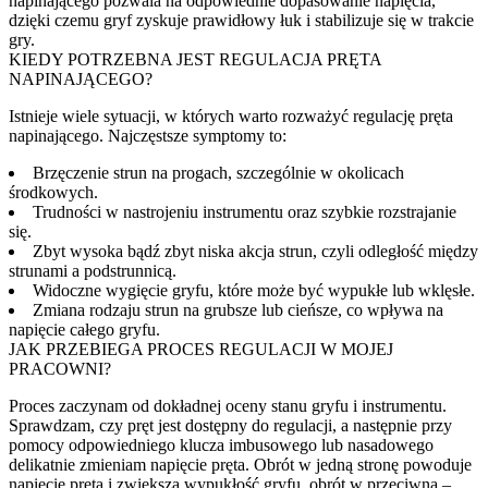
napinającego pozwala na odpowiednie dopasowanie napięcia,
dzięki czemu gryf zyskuje prawidłowy łuk i stabilizuje się w trakcie
gry.
KIEDY POTRZEBNA JEST REGULACJA PRĘTA
NAPINAJĄCEGO?
Istnieje wiele sytuacji, w których warto rozważyć regulację pręta
napinającego. Najczęstsze symptomy to:
Brzęczenie strun na progach, szczególnie w okolicach
środkowych.
Trudności w nastrojeniu instrumentu oraz szybkie rozstrajanie
się.
Zbyt wysoka bądź zbyt niska akcja strun, czyli odległość między
strunami a podstrunnicą.
Widoczne wygięcie gryfu, które może być wypukłe lub wklęsłe.
Zmiana rodzaju strun na grubsze lub cieńsze, co wpływa na
napięcie całego gryfu.
JAK PRZEBIEGA PROCES REGULACJI W MOJEJ
PRACOWNI?
Proces zaczynam od dokładnej oceny stanu gryfu i instrumentu.
Sprawdzam, czy pręt jest dostępny do regulacji, a następnie przy
pomocy odpowiedniego klucza imbusowego lub nasadowego
delikatnie zmieniam napięcie pręta. Obrót w jedną stronę powoduje
napięcie pręta i zwiększa wypukłość gryfu, obrót w przeciwną –